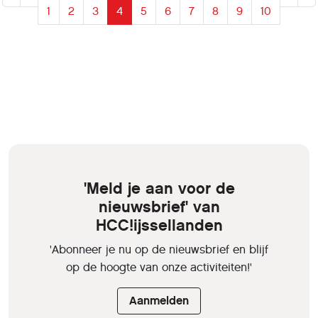
1
2
3
4
5
6
7
8
9
10
'Meld je aan voor de
nieuwsbrief' van
HCC!ijssellanden
'Abonneer je nu op de nieuwsbrief en blijf
op de hoogte van onze activiteiten!'
Aanmelden