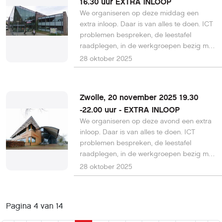
16.30 uur EXTRA INLOOP
We organiseren op deze middag een
extra inloop. Daar is van alles te doen. ICT
problemen bespreken, de leestafel
raadplegen, in de werkgroepen bezig met
de verschillende programma's.
28 oktober 2025
Zwolle, 20 november 2025 19.30
-22.00 uur - EXTRA INLOOP
We organiseren op deze avond een extra
inloop. Daar is van alles te doen. ICT
problemen bespreken, de leestafel
raadplegen, in de werkgroepen bezig met
de verschillende programma's.
28 oktober 2025
Pagina 4 van 14