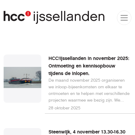
HCC!ijssellanden in november 2025:
Ontmoeting en kennisopbouw
tijdens de inlopen.
De maand november 2025 organiseren
we inloop-bijeenkomsten om elkaar te
ontmoeten en te helpen met verschillende
projecten waarmee we bezig zijn. We
blikken terug en kijken vooruit.
28 oktober 2025
Steenwijk, 4 november 13.30-16.30