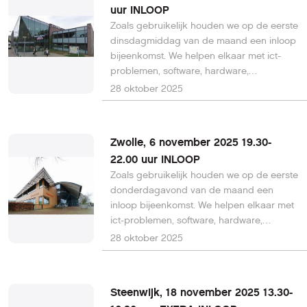
uur INLOOP
Zoals gebruikelijk houden we op de eerste
dinsdagmiddag van de maand een inloop
bijeenkomst. We helpen elkaar met ict-
problemen, software, hardware,
aansluitingen etc. En de leestafel is ook
28 oktober 2025
aanwezig. En kennis over minicomputers
is er ook.
Zwolle, 6 november 2025 19.30-
22.00 uur INLOOP
Zoals gebruikelijk houden we op de eerste
donderdagavond van de maand een
inloop bijeenkomst. We helpen elkaar met
ict-problemen, software, hardware,
aansluitingen etc. En de leestafel is ook
28 oktober 2025
aanwezig. Evenals de verschillende
werkgroepen.
Steenwijk, 18 november 2025 13.30-