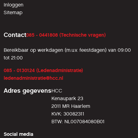
Inloggen
Sitemap
Contact
085 - 0441808 (Technische vragen)
Bereikbaar op werkdagen (m.u.v. feestdagen) van 09:00
tot 21:00
085 - 0130124 (Ledenadministratie)
ledenadministratie@hcc.nl
Adres gegevens
HCC
Kenaupark 23
2011 MR Haarlem
KVK: 30082311
BTW: NL007084080B01
Social media