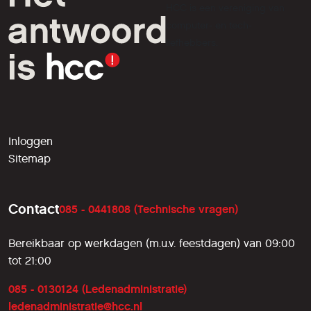
HCC is een vereniging van
computer- en tech-
liefhebbers.
Inloggen
Sitemap
Contact
085 - 0441808 (Technische vragen)
Bereikbaar op werkdagen (m.u.v. feestdagen) van 09:00
tot 21:00
085 - 0130124 (Ledenadministratie)
ledenadministratie@hcc.nl