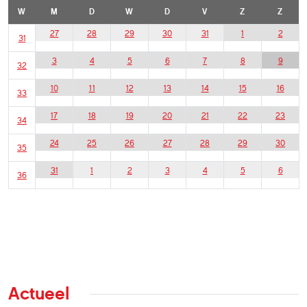
W
M
D
W
D
V
Z
Z
27
28
29
30
31
1
2
31
3
4
5
6
7
8
9
32
10
11
12
13
14
15
16
33
17
18
19
20
21
22
23
34
24
25
26
27
28
29
30
35
31
1
2
3
4
5
6
36
Actueel